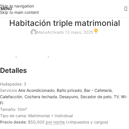
Skip to navigation
MENÚ
Skip to main content
Habitación triple matrimonial
0
Manu
Activado 13 mayo, 2025
Detalles
Huéspedes:
3
Servicios
Aire Acondicionado
,
Baño privado
,
Bar - Cafetería
,
Calefacción
,
Cochera techada
,
Desayuno
,
Secador de pelo
,
TV
,
Wi-
Fi
Tamaño:
10m²
Tipo de cama:
Matrimonial + Individual
Precio desde:
$
50,000
por noche
(+impuestos y cargos)