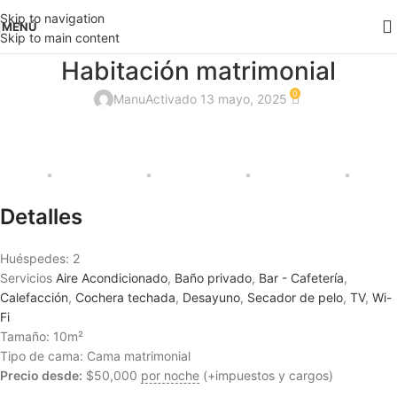
Skip to navigation
MENÚ
Skip to main content
Habitación matrimonial
0
Manu
Activado 13 mayo, 2025
Detalles
Huéspedes:
2
Servicios
Aire Acondicionado
,
Baño privado
,
Bar - Cafetería
,
Calefacción
,
Cochera techada
,
Desayuno
,
Secador de pelo
,
TV
,
Wi-
Fi
Tamaño:
10m²
Tipo de cama:
Cama matrimonial
Precio desde:
$
50,000
por noche
(+impuestos y cargos)